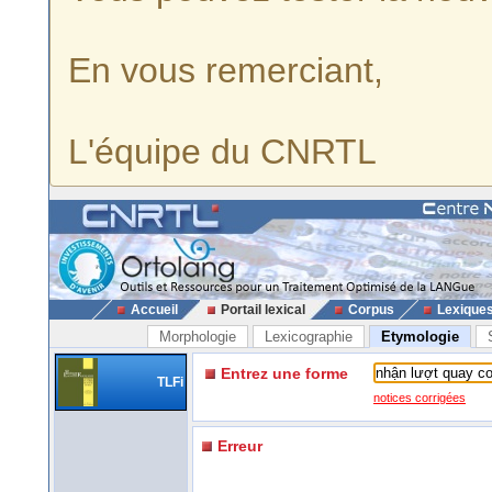
En vous remerciant,
L'équipe du CNRTL
Accueil
Portail lexical
Corpus
Lexique
Morphologie
Lexicographie
Etymologie
Entrez une forme
TLFi
notices corrigées
Erreur