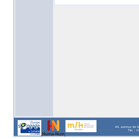
44, avenue de l
Tél. : 