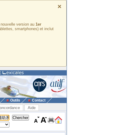
×
e nouvelle version au
1er
ablettes, smartphones) et inclut
Outils
Contact
oncordance
Aide