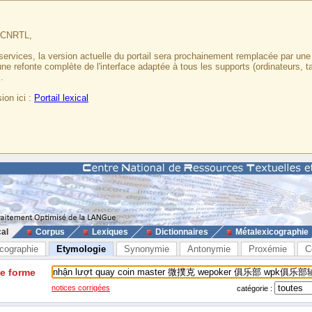
u CNRTL,
services, la version actuelle du portail sera prochainement remplacée par un
 une refonte complète de l'interface adaptée à tous les supports (ordinateurs, t
.
ion ici :
Portail lexical
cal
Corpus
Lexiques
Dictionnaires
Métalexicographie
cographie
Etymologie
Synonymie
Antonymie
Proxémie
C
ne forme
notices corrigées
catégorie :