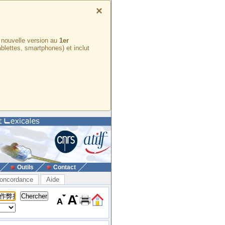
×
e nouvelle version au
1er
ablettes, smartphones) et inclut
Outils
Contact
oncordance
Aide