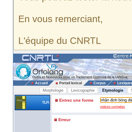
En vous remerciant,
L'équipe du CNRTL
Accueil
Portail lexical
Corpus
Lexique
Morphologie
Lexicographie
Etymologie
Entrez une forme
TLFi
notices corrigées
Erreur