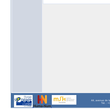
44, avenue de l
Tél. : 