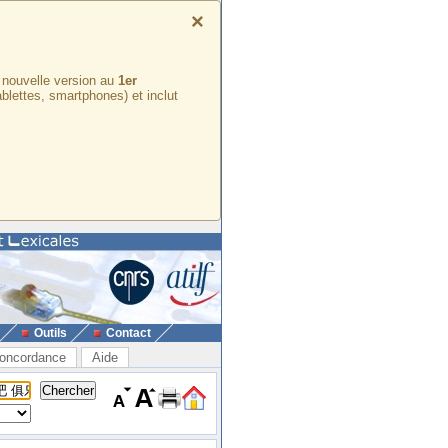
×
e nouvelle version au
1er
ablettes, smartphones) et inclut
Outils
Contact
oncordance
Aide