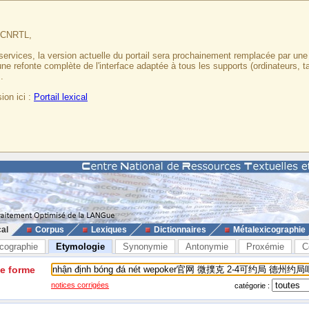
u CNRTL,
services, la version actuelle du portail sera prochainement remplacée par un
 une refonte complète de l'interface adaptée à tous les supports (ordinateurs, t
.
ion ici :
Portail lexical
cal
Corpus
Lexiques
Dictionnaires
Métalexicographie
cographie
Etymologie
Synonymie
Antonymie
Proxémie
C
ne forme
notices corrigées
catégorie :