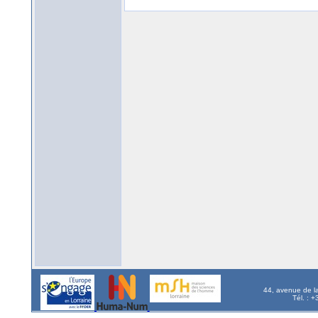
44, avenue de l
Tél. : 