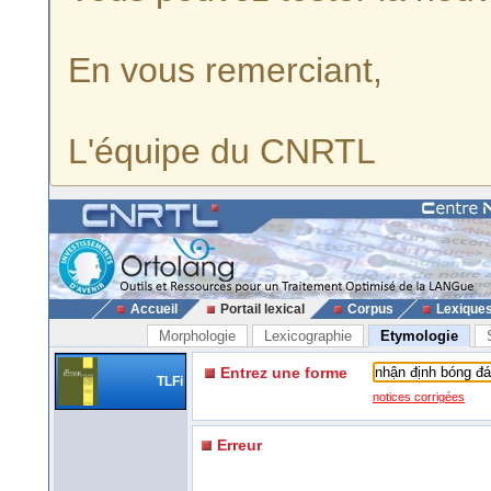
En vous remerciant,
L'équipe du CNRTL
Accueil
Portail lexical
Corpus
Lexique
Morphologie
Lexicographie
Etymologie
Entrez une forme
TLFi
notices corrigées
Erreur