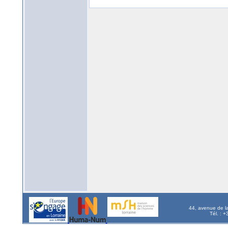
44, avenue de l
Tél. : 