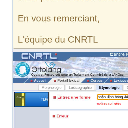
En vous remerciant,
L'équipe du CNRTL
Accueil
Portail lexical
Corpus
Lexique
Morphologie
Lexicographie
Etymologie
Entrez une forme
TLFi
notices corrigées
Erreur