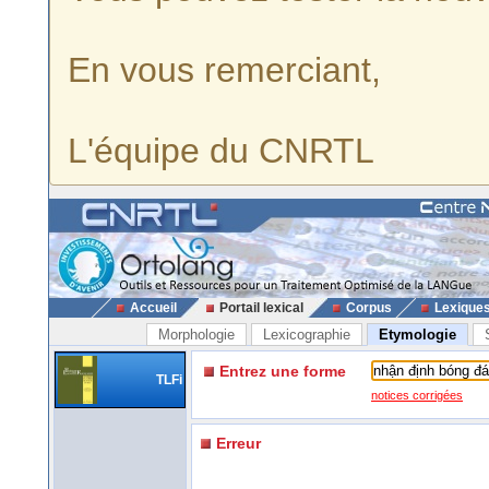
En vous remerciant,
L'équipe du CNRTL
Accueil
Portail lexical
Corpus
Lexique
Morphologie
Lexicographie
Etymologie
Entrez une forme
TLFi
notices corrigées
Erreur