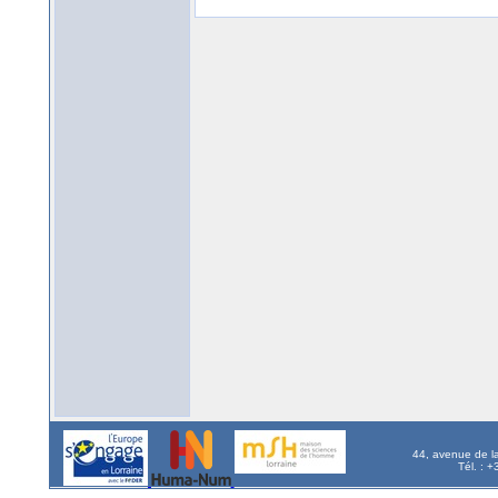
44, avenue de l
Tél. : 