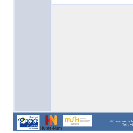
44, avenue de l
Tél. : 