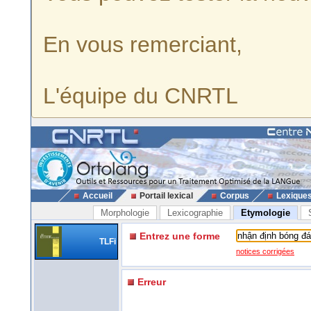
En vous remerciant,
L'équipe du CNRTL
Accueil
Portail lexical
Corpus
Lexique
Morphologie
Lexicographie
Etymologie
Entrez une forme
TLFi
notices corrigées
Erreur