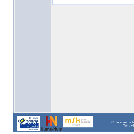
44, avenue de l
Tél. : 