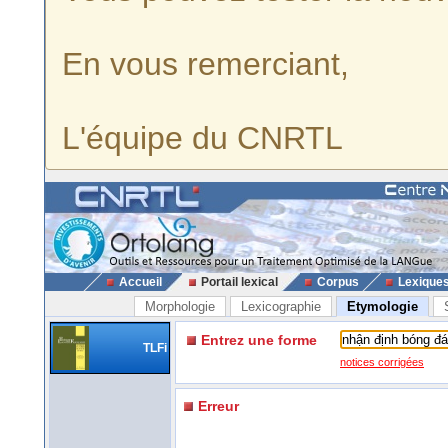
En vous remerciant,
L'équipe du CNRTL
Accueil
Portail lexical
Corpus
Lexique
Morphologie
Lexicographie
Etymologie
Entrez une forme
TLFi
notices corrigées
Erreur