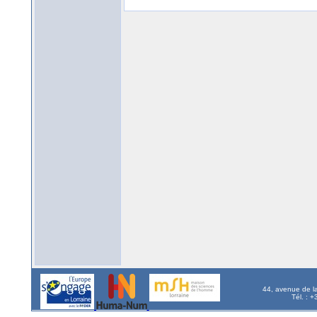
44, avenue de l
Tél. : 