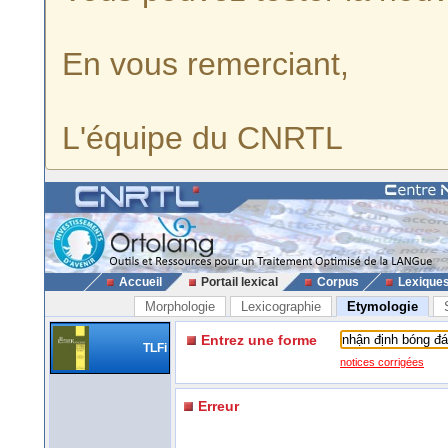
En vous remerciant,
L'équipe du CNRTL
Accueil
Portail lexical
Corpus
Lexique
Morphologie
Lexicographie
Etymologie
Entrez une forme
TLFi
notices corrigées
Erreur