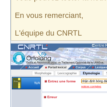
En vous remerciant,
L'équipe du CNRTL
Accueil
Portail lexical
Corpus
Lexique
Morphologie
Lexicographie
Etymologie
Entrez une forme
TLFi
notices corrigées
Erreur