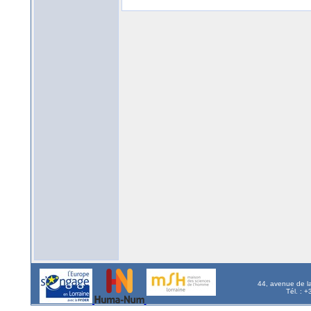
44, avenue de l
Tél. : 