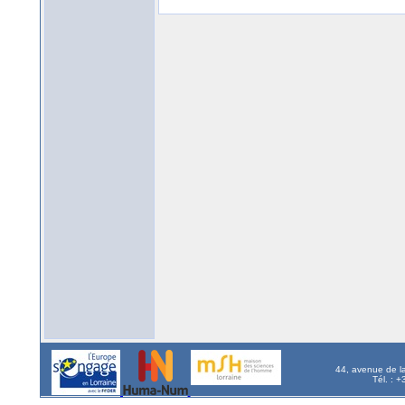
44, avenue de l
Tél. : 