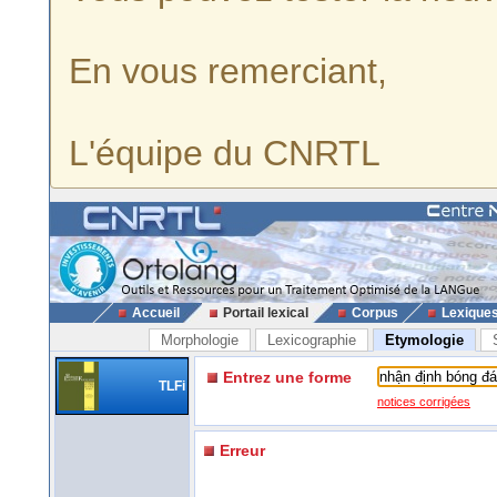
En vous remerciant,
L'équipe du CNRTL
Accueil
Portail lexical
Corpus
Lexique
Morphologie
Lexicographie
Etymologie
Entrez une forme
TLFi
notices corrigées
Erreur