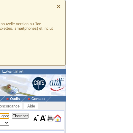
×
e nouvelle version au
1er
ablettes, smartphones) et inclut
Outils
Contact
oncordance
Aide