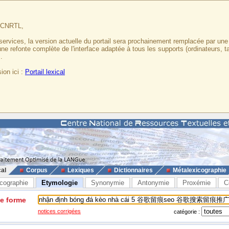
u CNRTL,
services, la version actuelle du portail sera prochainement remplacée par un
 une refonte complète de l'interface adaptée à tous les supports (ordinateurs, t
.
ion ici :
Portail lexical
cal
Corpus
Lexiques
Dictionnaires
Métalexicographie
cographie
Etymologie
Synonymie
Antonymie
Proxémie
C
ne forme
notices corrigées
catégorie :