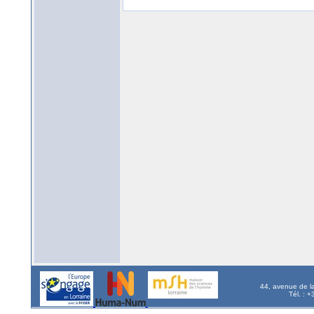
44, avenue de l
Tél. : 