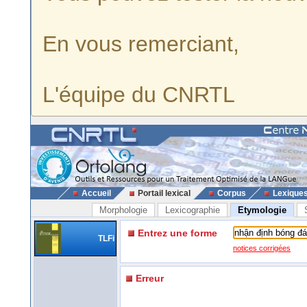
En vous remerciant,
L'équipe du CNRTL
Accueil
Portail lexical
Corpus
Lexique
Morphologie
Lexicographie
Etymologie
Entrez une forme
TLFi
notices corrigées
Erreur