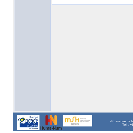
44, avenue de l
Tél. : 