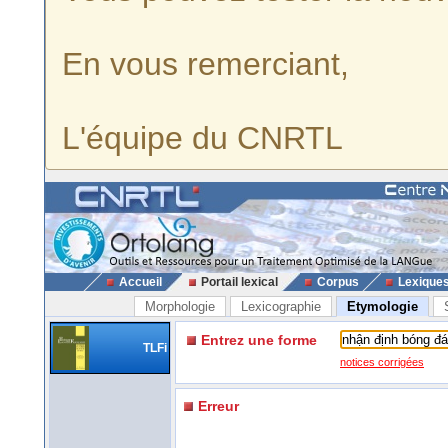
En vous remerciant,
L'équipe du CNRTL
Accueil
Portail lexical
Corpus
Lexique
Morphologie
Lexicographie
Etymologie
Entrez une forme
TLFi
notices corrigées
Erreur