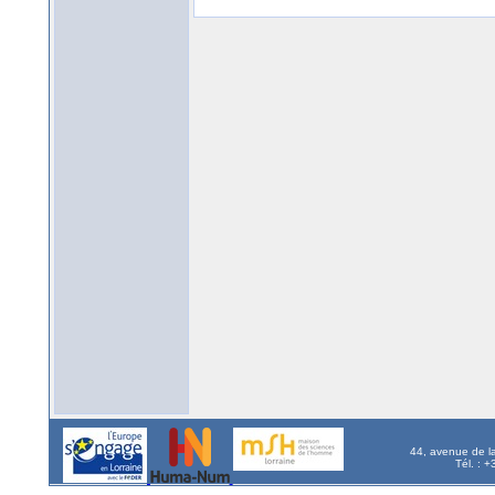
44, avenue de l
Tél. : 