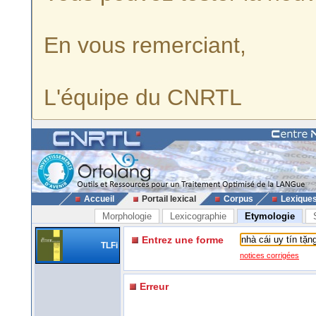
En vous remerciant,
L'équipe du CNRTL
Accueil
Portail lexical
Corpus
Lexique
Morphologie
Lexicographie
Etymologie
Entrez une forme
TLFi
notices corrigées
Erreur