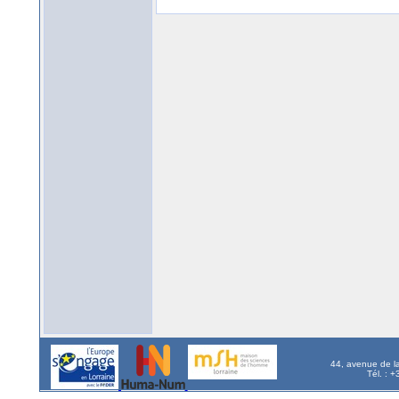
44, avenue de l
Tél. : 