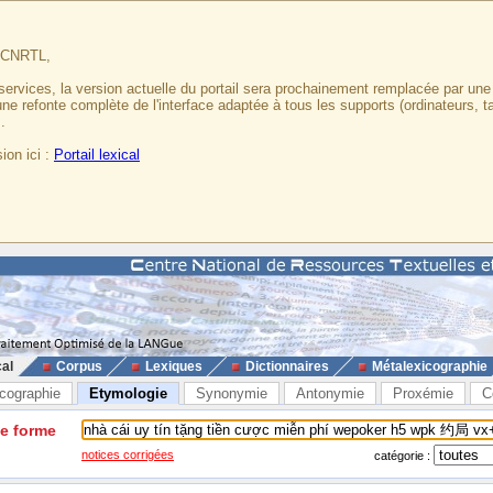
u CNRTL,
services, la version actuelle du portail sera prochainement remplacée par un
 une refonte complète de l'interface adaptée à tous les supports (ordinateurs, t
.
ion ici :
Portail lexical
cal
Corpus
Lexiques
Dictionnaires
Métalexicographie
cographie
Etymologie
Synonymie
Antonymie
Proxémie
C
ne forme
notices corrigées
catégorie :