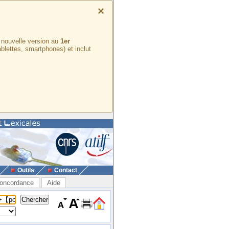
×
e nouvelle version au
1er
ablettes, smartphones) et inclut
Outils
Contact
oncordance
Aide