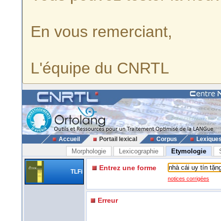
En vous remerciant,
L'équipe du CNRTL
Accueil
Portail lexical
Corpus
Lexique
Morphologie
Lexicographie
Etymologie
Entrez une forme
TLFi
notices corrigées
Erreur