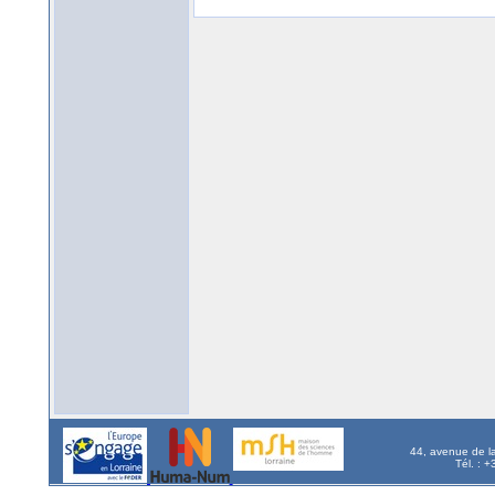
44, avenue de l
Tél. : 