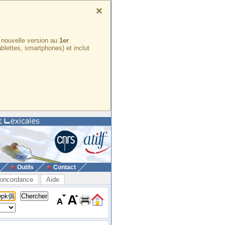
×
e nouvelle version au
1er
ablettes, smartphones) et inclut
Outils
Contact
oncordance
Aide