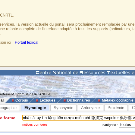
u CNRTL,
services, la version actuelle du portail sera prochainement remplacée par un
 une refonte complète de l'interface adaptée à tous les supports (ordinateurs, t
.
ion ici :
Portail lexical
cal
Corpus
Lexiques
Dictionnaires
Métalexicographie
cographie
Etymologie
Synonymie
Antonymie
Proxémie
C
ne forme
notices corrigées
catégorie :