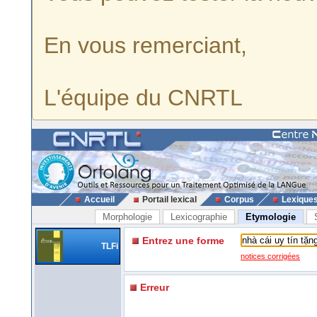
En vous remerciant,
L'équipe du CNRTL
Accueil
Portail lexical
Corpus
Lexique
Morphologie
Lexicographie
Etymologie
Entrez une forme
TLFi
notices corrigées
Erreur