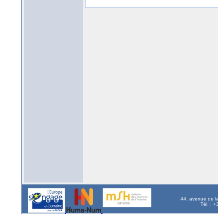
44, avenue de l
Tél. : 