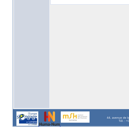
44, avenue de l
Tél. : 