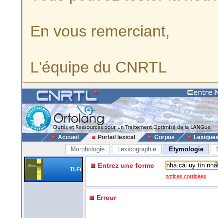
En vous remerciant,
L'équipe du CNRTL
Accueil
Portail lexical
Corpus
Lexique
Morphologie
Lexicographie
Etymologie
Entrez une forme
TLFi
notices corrigées
Erreur