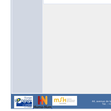
44, avenue de l
Tél. : 