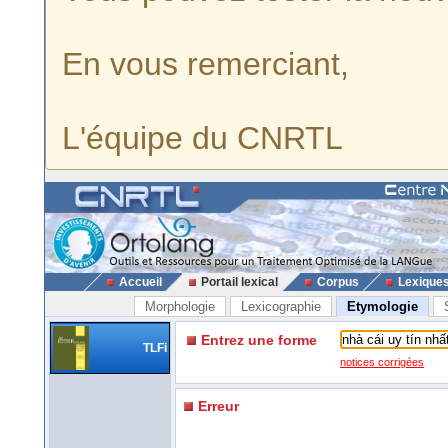
En vous remerciant,
L'équipe du CNRTL
Accueil
Portail lexical
Corpus
Lexique
Morphologie
Lexicographie
Etymologie
Entrez une forme
TLFi
notices corrigées
Erreur