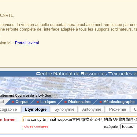
u CNRTL,
services, la version actuelle du portail sera prochainement remplacée par un
 une refonte complète de l'interface adaptée à tous les supports (ordinateurs, t
.
ion ici :
Portail lexical
cal
Corpus
Lexiques
Dictionnaires
Métalexicographie
cographie
Etymologie
Synonymie
Antonymie
Proxémie
C
ne forme
notices corrigées
catégorie :