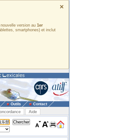
×
e nouvelle version au
1er
ablettes, smartphones) et inclut
Outils
Contact
oncordance
Aide