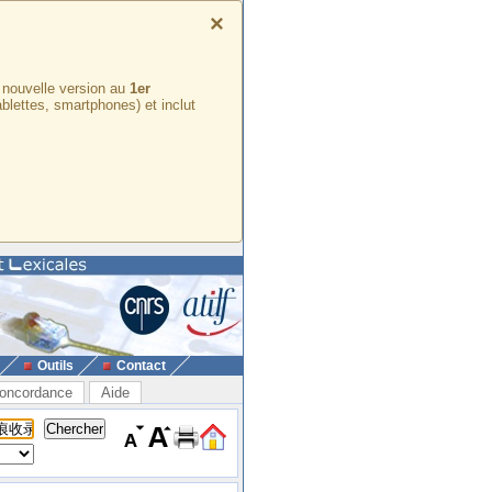
×
e nouvelle version au
1er
ablettes, smartphones) et inclut
Outils
Contact
oncordance
Aide