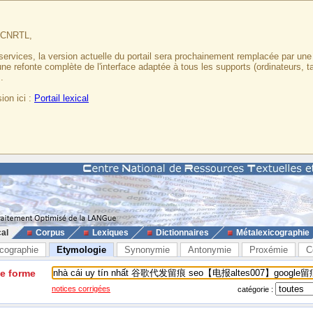
u CNRTL,
services, la version actuelle du portail sera prochainement remplacée par un
 une refonte complète de l'interface adaptée à tous les supports (ordinateurs, t
.
ion ici :
Portail lexical
cal
Corpus
Lexiques
Dictionnaires
Métalexicographie
cographie
Etymologie
Synonymie
Antonymie
Proxémie
C
ne forme
notices corrigées
catégorie :