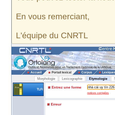
En vous remerciant,
L'équipe du CNRTL
Accueil
Portail lexical
Corpus
Lexique
Morphologie
Lexicographie
Etymologie
Entrez une forme
TLFi
notices corrigées
Erreur