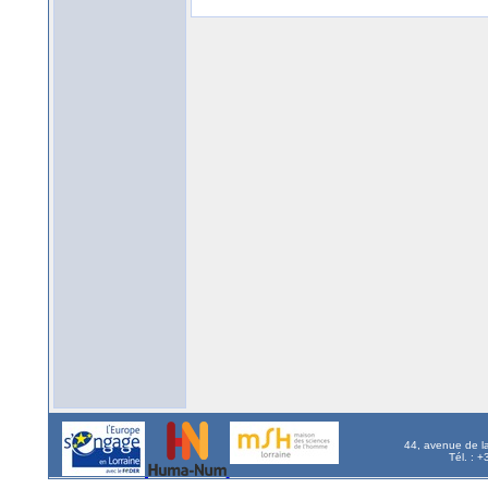
44, avenue de l
Tél. : 