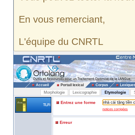
En vous remerciant,
L'équipe du CNRTL
Accueil
Portail lexical
Corpus
Lexique
Morphologie
Lexicographie
Etymologie
Entrez une forme
TLFi
notices corrigées
Erreur