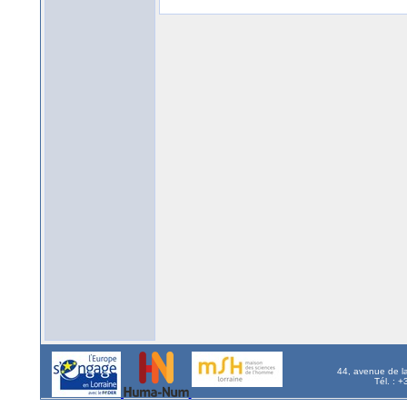
44, avenue de l
Tél. : 