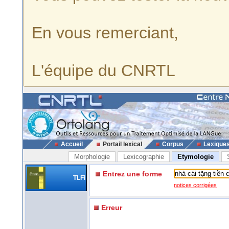
En vous remerciant,
L'équipe du CNRTL
Accueil
Portail lexical
Corpus
Lexique
Morphologie
Lexicographie
Etymologie
Entrez une forme
TLFi
notices corrigées
Erreur