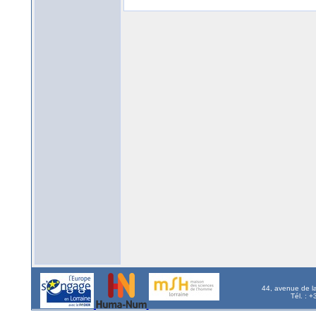
44, avenue de l
Tél. : 