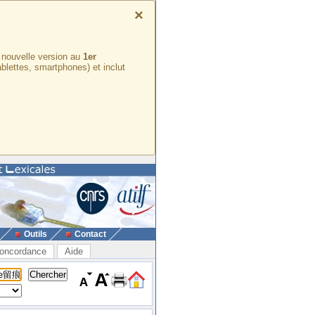
×
e nouvelle version au
1er
ablettes, smartphones) et inclut
Outils
Contact
oncordance
Aide