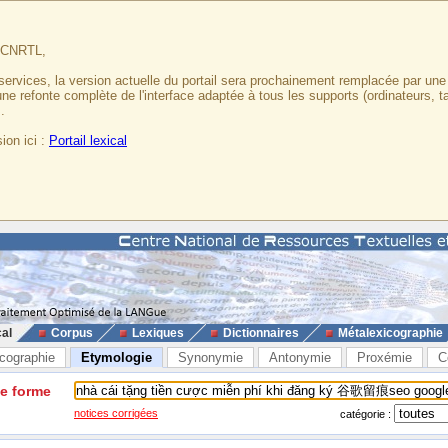
u CNRTL,
services, la version actuelle du portail sera prochainement remplacée par un
 une refonte complète de l'interface adaptée à tous les supports (ordinateurs, t
.
ion ici :
Portail lexical
cal
Corpus
Lexiques
Dictionnaires
Métalexicographie
cographie
Etymologie
Synonymie
Antonymie
Proxémie
C
ne forme
notices corrigées
catégorie :