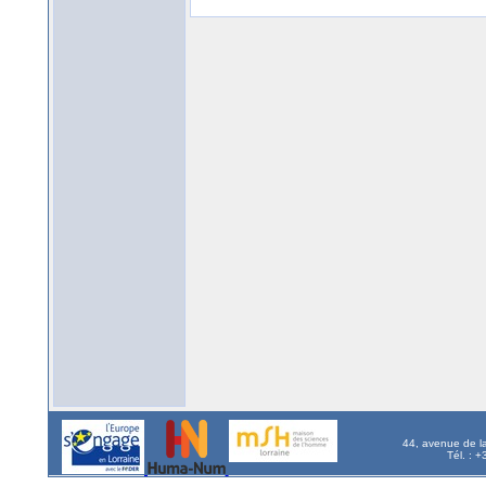
44, avenue de l
Tél. : 