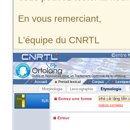
En vous remerciant,
L'équipe du CNRTL
Accueil
Portail lexical
Corpus
Lexique
Morphologie
Lexicographie
Etymologie
Entrez une forme
TLFi
notices corrigées
Erreur