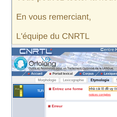
En vous remerciant,
L'équipe du CNRTL
Accueil
Portail lexical
Corpus
Lexique
Morphologie
Lexicographie
Etymologie
Entrez une forme
TLFi
notices corrigées
Erreur