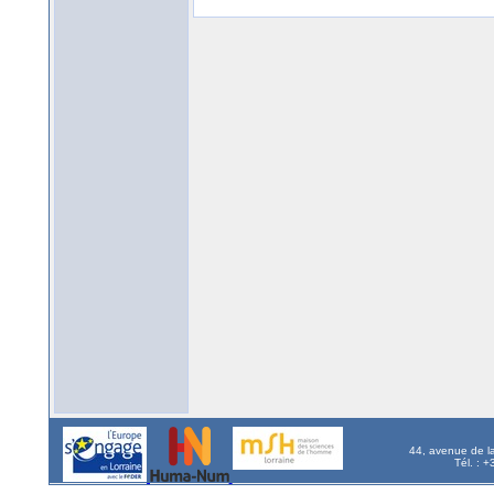
44, avenue de l
Tél. : 