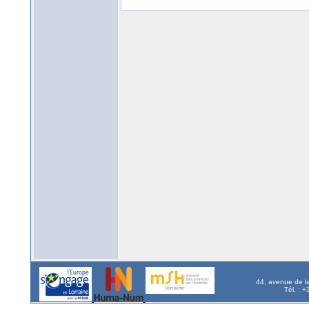
44, avenue de l
Tél. : 