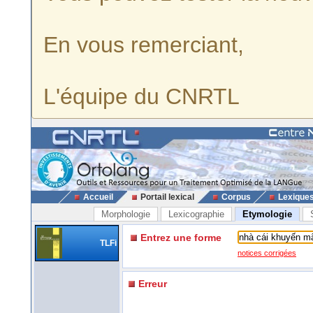
En vous remerciant,
L'équipe du CNRTL
Accueil
Portail lexical
Corpus
Lexique
Morphologie
Lexicographie
Etymologie
Entrez une forme
TLFi
notices corrigées
Erreur