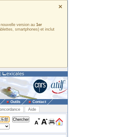
×
e nouvelle version au
1er
ablettes, smartphones) et inclut
Outils
Contact
oncordance
Aide