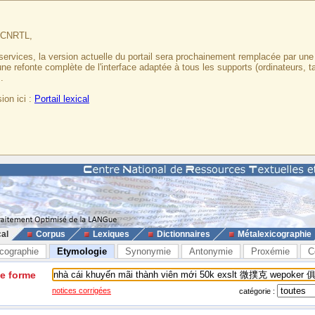
u CNRTL,
services, la version actuelle du portail sera prochainement remplacée par un
 une refonte complète de l'interface adaptée à tous les supports (ordinateurs, t
.
ion ici :
Portail lexical
cal
Corpus
Lexiques
Dictionnaires
Métalexicographie
cographie
Etymologie
Synonymie
Antonymie
Proxémie
C
ne forme
notices corrigées
catégorie :