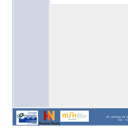
44, avenue de l
Tél. : 