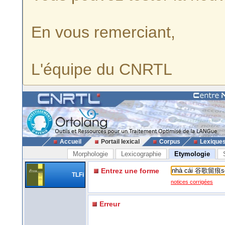
En vous remerciant,
L'équipe du CNRTL
Accueil
Portail lexical
Corpus
Lexique
Morphologie
Lexicographie
Etymologie
Entrez une forme
TLFi
notices corrigées
Erreur