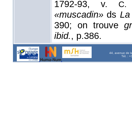
1792-93, v.
C. 
«muscadin»
ds
La 
390; on trouve
g
ibid.
, p.386.
44, avenue de l
Tél. : 