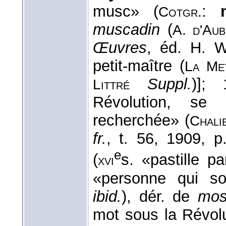
musc» (
:
Cotgr.
muscadin
(
A. d'Aub
Œuvres
, éd. H. W
petit-maître (
La Met
Suppl.
)]; 
Littré
Révolution, se 
recherchée» (
Chali
fr.
, t. 56, 1909, p.
e
(
s. «pastille 
xvi
«personne qui so
ibid.
), dér. de
mos
mot sous la Révolu