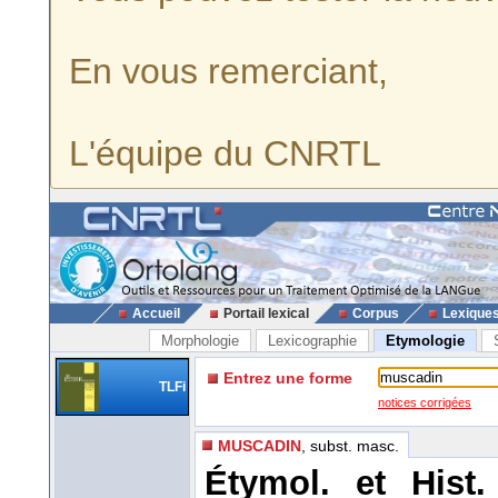
En vous remerciant,
L'équipe du CNRTL
Accueil
Portail lexical
Corpus
Lexique
Morphologie
Lexicographie
Etymologie
Entrez une forme
TLFi
notices corrigées
MUSCADIN
, subst. masc.
Étymol. et Hist.