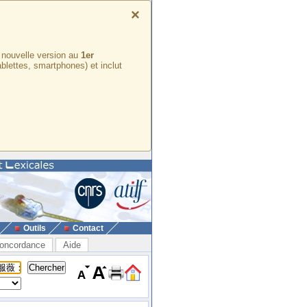
×
e nouvelle version au
1er
ablettes, smartphones) et inclut
Outils
Contact
oncordance
Aide