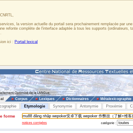
u CNRTL,
services, la version actuelle du portail sera prochainement remplacée par un
 une refonte complète de l'interface adaptée à tous les supports (ordinateurs, t
.
ion ici :
Portail lexical
cal
Corpus
Lexiques
Dictionnaires
Métalexicographie
cographie
Etymologie
Synonymie
Antonymie
Proxémie
C
ne forme
notices corrigées
catégorie :