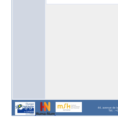
44, avenue de l
Tél. : 