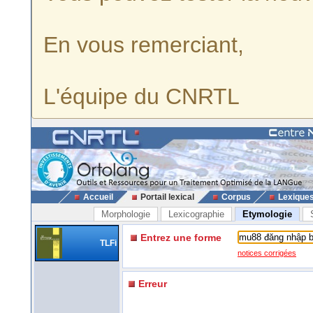
En vous remerciant,
L'équipe du CNRTL
Accueil
Portail lexical
Corpus
Lexique
Morphologie
Lexicographie
Etymologie
Entrez une forme
TLFi
notices corrigées
Erreur