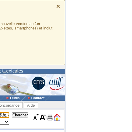
×
e nouvelle version au
1er
ablettes, smartphones) et inclut
Outils
Contact
oncordance
Aide