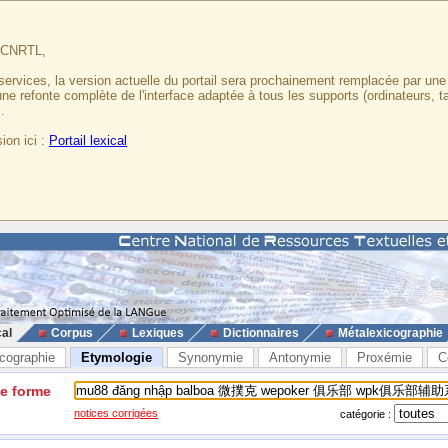
u CNRTL,
services, la version actuelle du portail sera prochainement remplacée par un
 une refonte complète de l'interface adaptée à tous les supports (ordinateurs, t
.
ion ici :
Portail lexical
cal
Corpus
Lexiques
Dictionnaires
Métalexicographie
cographie
Etymologie
Synonymie
Antonymie
Proxémie
C
ne forme
notices corrigées
catégorie :