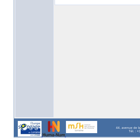
44, avenue de l
Tél. : 