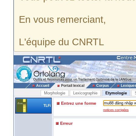
En vous remerciant,
L'équipe du CNRTL
Accueil
Portail lexical
Corpus
Lexique
Morphologie
Lexicographie
Etymologie
Entrez une forme
TLFi
notices corrigées
Erreur