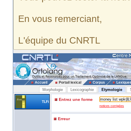
En vous remerciant,
L'équipe du CNRTL
Accueil
Portail lexical
Corpus
Lexique
Morphologie
Lexicographie
Etymologie
Entrez une forme
TLFi
notices corrigées
Erreur