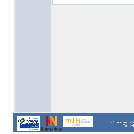
44, avenue de l
Tél. : 