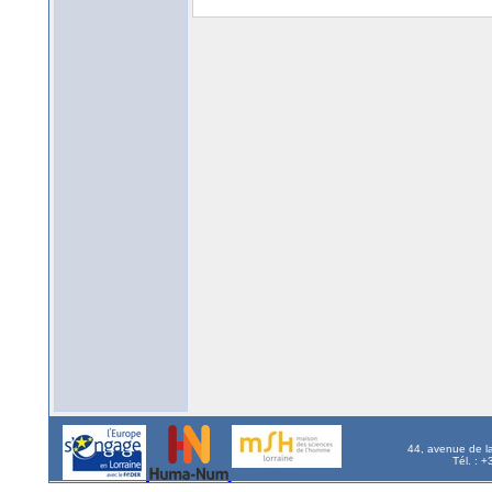
44, avenue de l
Tél. : 