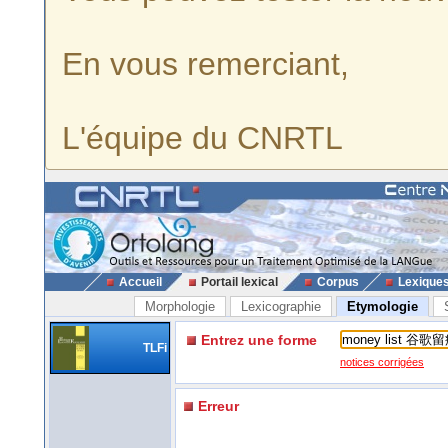
En vous remerciant,
L'équipe du CNRTL
Accueil
Portail lexical
Corpus
Lexique
Morphologie
Lexicographie
Etymologie
Entrez une forme
TLFi
notices corrigées
Erreur