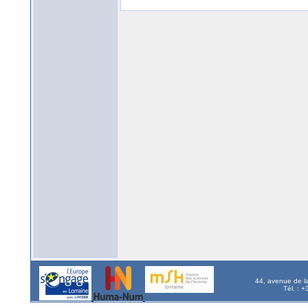
44, avenue de l
Tél. : 