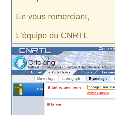
En vous remerciant,
L'équipe du CNRTL
Accueil
Portail lexical
Corpus
Lexique
Morphologie
Lexicographie
Etymologie
Entrez une forme
TLFi
notices corrigées
Erreur