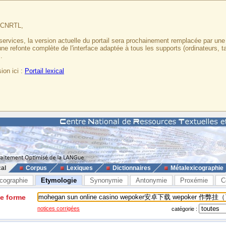
u CNRTL,
services, la version actuelle du portail sera prochainement remplacée par un
 une refonte complète de l'interface adaptée à tous les supports (ordinateurs, t
.
ion ici :
Portail lexical
cal
Corpus
Lexiques
Dictionnaires
Métalexicographie
cographie
Etymologie
Synonymie
Antonymie
Proxémie
C
ne forme
notices corrigées
catégorie :