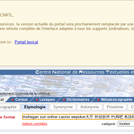
u CNRTL,
services, la version actuelle du portail sera prochainement remplacée par un
 une refonte complète de l'interface adaptée à tous les supports (ordinateurs, t
.
ion ici :
Portail lexical
cal
Corpus
Lexiques
Dictionnaires
Métalexicographie
cographie
Etymologie
Synonymie
Antonymie
Proxémie
C
ne forme
notices corrigées
catégorie :