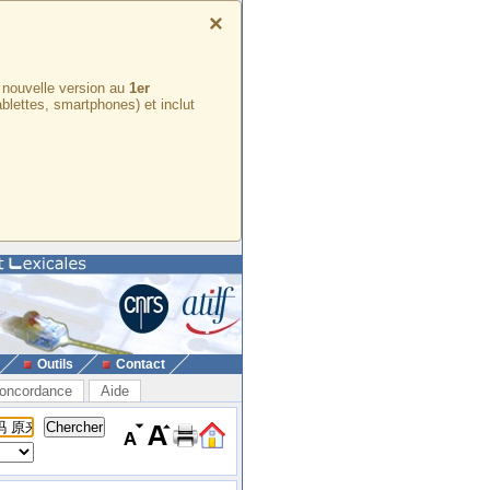
×
e nouvelle version au
1er
ablettes, smartphones) et inclut
Outils
Contact
oncordance
Aide