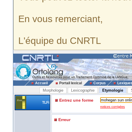
En vous remerciant,
L'équipe du CNRTL
Accueil
Portail lexical
Corpus
Lexique
Morphologie
Lexicographie
Etymologie
Entrez une forme
TLFi
notices corrigées
Erreur