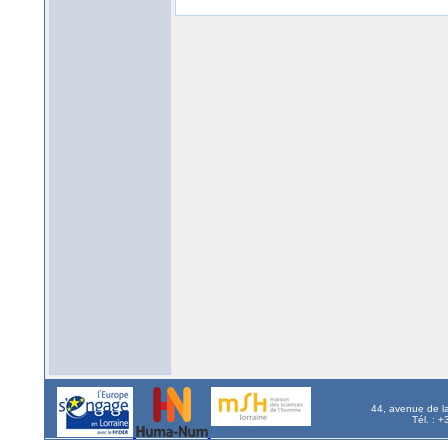
44, avenue de l
Tél. : 