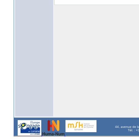
44, avenue de l
Tél. : 