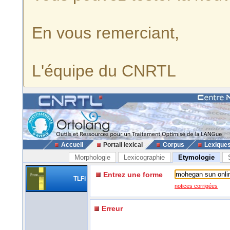
En vous remerciant,
L'équipe du CNRTL
Accueil
Portail lexical
Corpus
Lexique
Morphologie
Lexicographie
Etymologie
Entrez une forme
TLFi
notices corrigées
Erreur