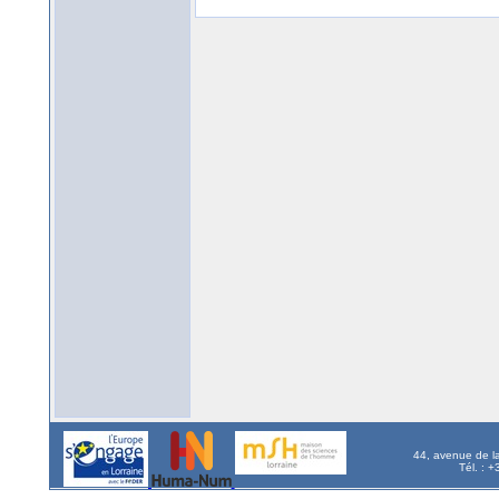
44, avenue de l
Tél. : 