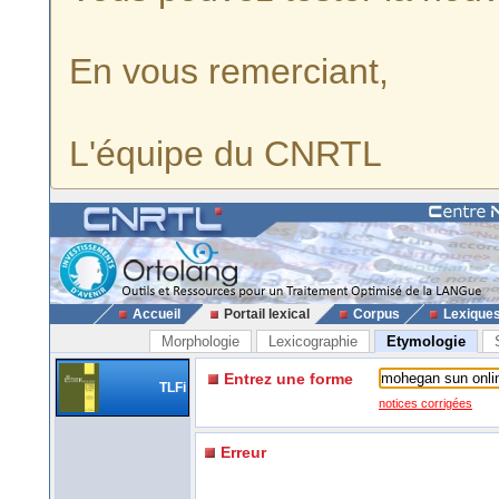
En vous remerciant,
L'équipe du CNRTL
Accueil
Portail lexical
Corpus
Lexique
Morphologie
Lexicographie
Etymologie
Entrez une forme
TLFi
notices corrigées
Erreur