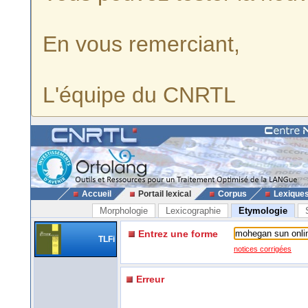
En vous remerciant,
L'équipe du CNRTL
Accueil
Portail lexical
Corpus
Lexique
Morphologie
Lexicographie
Etymologie
Entrez une forme
TLFi
notices corrigées
Erreur