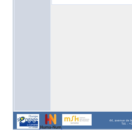
44, avenue de l
Tél. : 