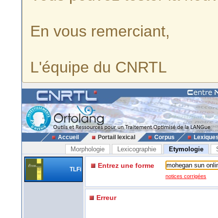
En vous remerciant,
L'équipe du CNRTL
Accueil
Portail lexical
Corpus
Lexique
Morphologie
Lexicographie
Etymologie
Entrez une forme
TLFi
notices corrigées
Erreur