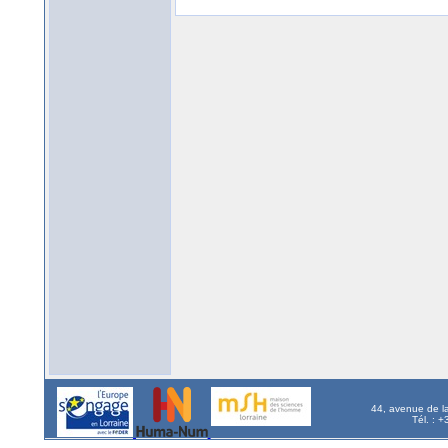
44, avenue de l
Tél. : 